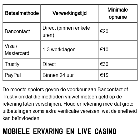
Minimale
Betaalmethode
Verwerkingstijd
opname
Direct (binnen enkele
Bancontact
€20
uren)
Visa /
1‑3 werkdagen
€10
Mastercard
Trustly
Direct
€30
PayPal
Binnen 24 uur
€15
De meeste spelers geven de voorkeur aan Bancontact of
Trustly omdat die methoden vrijwel meteen geld op de
rekening laten verschijnen. Houd er rekening mee dat grote
uitbetalingen soms extra verificatie vereisen, wat de snelheid
kan beïnvloeden.
Mobiele ervaring en live casino