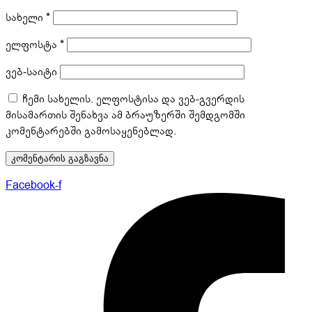
სახელი
*
ელფოსტა
*
ვებ-საიტი
ჩემი სახელის. ელფოსტისა და ვებ-გვერდის
მისამართის შენახვა ამ ბრაუზერში შემდგომში
კომენტარებში გამოსაყენებლად.
Facebook-f