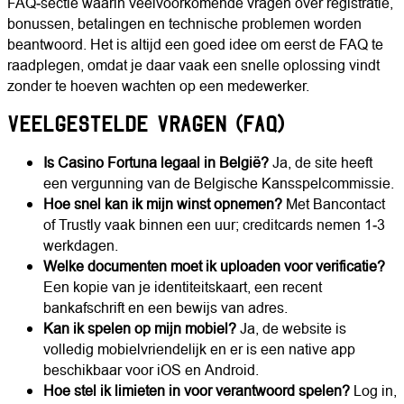
FAQ‑sectie waarin veelvoorkomende vragen over registratie,
bonussen, betalingen en technische problemen worden
beantwoord. Het is altijd een goed idee om eerst de FAQ te
raadplegen, omdat je daar vaak een snelle oplossing vindt
zonder te hoeven wachten op een medewerker.
Veelgestelde vragen (FAQ)
Is Casino Fortuna legaal in België?
Ja, de site heeft
een vergunning van de Belgische Kansspelcommissie.
Hoe snel kan ik mijn winst opnemen?
Met Bancontact
of Trustly vaak binnen een uur; creditcards nemen 1‑3
werkdagen.
Welke documenten moet ik uploaden voor verificatie?
Een kopie van je identiteitskaart, een recent
bankafschrift en een bewijs van adres.
Kan ik spelen op mijn mobiel?
Ja, de website is
volledig mobielvriendelijk en er is een native app
beschikbaar voor iOS en Android.
Hoe stel ik limieten in voor verantwoord spelen?
Log in,