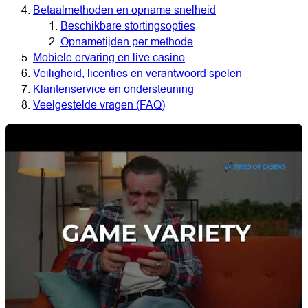
Betaalmethoden en opname snelheid
Beschikbare stortingsopties
Opnametijden per methode
Mobiele ervaring en live casino
Veiligheid, licenties en verantwoord spelen
Klantenservice en ondersteuning
Veelgestelde vragen (FAQ)