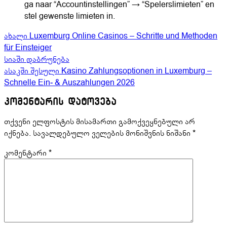
ga naar “Accountinstellingen” → “Spelerslimieten” en
stel gewenste limieten in.
ახალი
Luxemburg Online Casinos – Schritte und Methoden
für Einsteiger
სიაში დაბრუნება
ასაკში შესული
Kasino Zahlungsoptionen in Luxemburg –
Schnelle Ein‑ & Auszahlungen 2026
კომენტარის დატოვება
თქვენი ელფოსტის მისამართი გამოქვეყნებული არ
იქნება.
სავალდებულო ველების მონიშვნის ნიშანი
*
კომენტარი
*