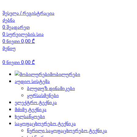
შესვლა / რეგისტრაცია
ძებნა
0
შეადარეთ
0
სურვილების სია
0
ნივთი
0,00
₾
მენიუ
0
ნივთი
0,00
₾
მობილურები
აუდიო სისტემა
ბლუთუზ დინამიკები
ყურსასმენები
ელექტრო ტექნიკა
მძიმე ტექნიკა
ხელსაწყოები
საყოფაცხოვრებო ტექნიკა
წვრილი საყოფაცხოვრებო ტექნიკა