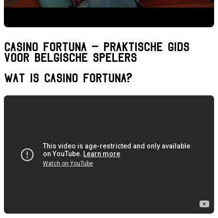
Casino Fortuna – Praktische Gids
voor Belgische Spelers
Wat is Casino Fortuna?