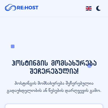
ჰოსტინგის მომსახურება
შეჩერებულია!
ჰოსტინგის მომსახურება შეჩერებულია
გადაუხდელობის ან წესების დარღვევის გამო.