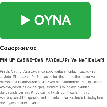
▶️ OYNA
Содержимое
Pin Up Casino-dan faydaları və nəticələri
Pin Up Casino, Azərbaycanda populyarlaşan onlayn kazino veb-
saytıdır. Pinap az və Pin Up casino tərəfindən təqdim olunur və bu
milyonlarca istifadəçidən sevilməyən bir platformadır. Pin Up Casino
Azərbaycanda da dərhal qarşılaşdırılmış və onlayn oyunlar
dünyasında yer alır. Pinup casino tərəfindən hazırlanmış və
Azərbaycan dili ilə qarşılıq verilən məlumatlar vasitəsilə istifadəçilərə
daha yaxşı məlumat verilir.