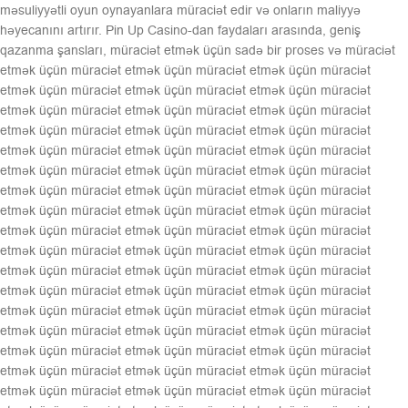
məsuliyyətli oyun oynayanlara müraciət edir və onların maliyyə
həyecanını artırır. Pin Up Casino-dan faydaları arasında, geniş
qazanma şansları, müraciət etmək üçün sadə bir proses və müraciət
etmək üçün müraciət etmək üçün müraciət etmək üçün müraciət
etmək üçün müraciət etmək üçün müraciət etmək üçün müraciət
etmək üçün müraciət etmək üçün müraciət etmək üçün müraciət
etmək üçün müraciət etmək üçün müraciət etmək üçün müraciət
etmək üçün müraciət etmək üçün müraciət etmək üçün müraciət
etmək üçün müraciət etmək üçün müraciət etmək üçün müraciət
etmək üçün müraciət etmək üçün müraciət etmək üçün müraciət
etmək üçün müraciət etmək üçün müraciət etmək üçün müraciət
etmək üçün müraciət etmək üçün müraciət etmək üçün müraciət
etmək üçün müraciət etmək üçün müraciət etmək üçün müraciət
etmək üçün müraciət etmək üçün müraciət etmək üçün müraciət
etmək üçün müraciət etmək üçün müraciət etmək üçün müraciət
etmək üçün müraciət etmək üçün müraciət etmək üçün müraciət
etmək üçün müraciət etmək üçün müraciət etmək üçün müraciət
etmək üçün müraciət etmək üçün müraciət etmək üçün müraciət
etmək üçün müraciət etmək üçün müraciət etmək üçün müraciət
etmək üçün müraciət etmək üçün müraciət etmək üçün müraciət