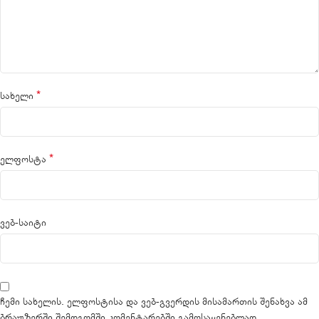
*
სახელი
*
ელფოსტა
ვებ-საიტი
ჩემი სახელის. ელფოსტისა და ვებ-გვერდის მისამართის შენახვა ამ
ბრაუზერში შემდგომში კომენტარებში გამოსაყენებლად.