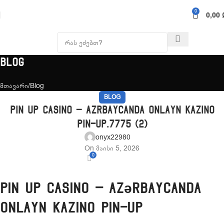
0
0,00
Blog
მთავარი
Blog
BLOG
Pin Up Casino – Azrbaycanda onlayn kazino
Pin-Up.7775 (2)
onyx22980
On მაისი 5, 2026
0
Pin Up Casino – Azərbaycanda
onlayn kazino Pin-Up