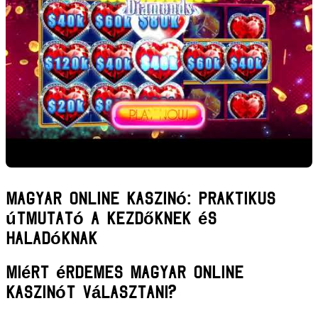
Magyar online kaszinó: Praktikus
útmutató a kezdőknek és
haladóknak
Miért érdemes magyar online
kaszinót választani?