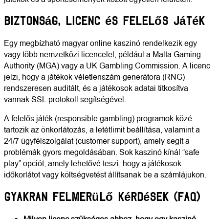
Biztonság, licenc és felelős játék
Egy megbízható magyar online kaszinó rendelkezik egy
vagy több nemzetközi licencelel, például a Malta Gaming
Authority (MGA) vagy a UK Gambling Commission. A licenc
jelzi, hogy a játékok véletlenszám-generátora (RNG)
rendszeresen auditált, és a játékosok adatai titkosítva
vannak SSL protokoll segítségével.
A felelős játék (responsible gambling) programok közé
tartozik az önkorlátozás, a letétlimit beállítása, valamint a
24/7 ügyfélszolgálat (customer support), amely segít a
problémák gyors megoldásában. Sok kaszinó kínál “safe
play” opciót, amely lehetővé teszi, hogy a játékosok
időkorlátot vagy költségvetést állítsanak be a számlájukon.
Gyakran felmerülő kérdések (FAQ)