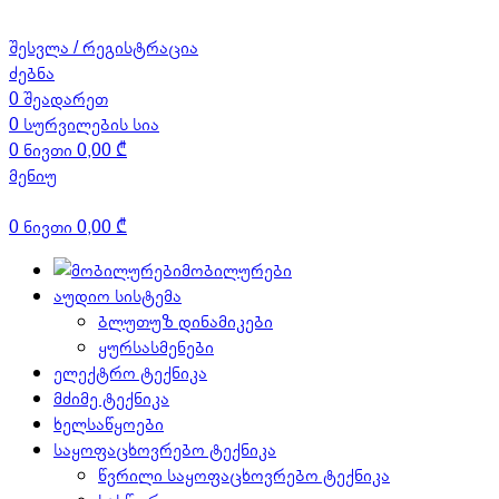
შესვლა / რეგისტრაცია
ძებნა
0
შეადარეთ
0
სურვილების სია
0
ნივთი
0,00
₾
მენიუ
0
ნივთი
0,00
₾
მობილურები
აუდიო სისტემა
ბლუთუზ დინამიკები
ყურსასმენები
ელექტრო ტექნიკა
მძიმე ტექნიკა
ხელსაწყოები
საყოფაცხოვრებო ტექნიკა
წვრილი საყოფაცხოვრებო ტექნიკა