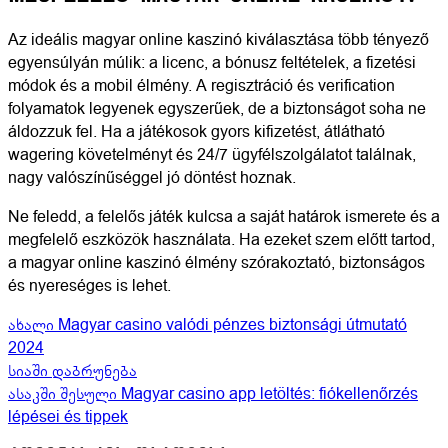
Az ideális magyar online kaszinó kiválasztása több tényező
egyensúlyán múlik: a licenc, a bónusz feltételek, a fizetési
módok és a mobil élmény. A regisztráció és verification
folyamatok legyenek egyszerűek, de a biztonságot soha ne
áldozzuk fel. Ha a játékosok gyors kifizetést, átlátható
wagering követelményt és 24/7 ügyfélszolgálatot találnak,
nagy valószínűséggel jó döntést hoznak.
Ne feledd, a felelős játék kulcsa a saját határok ismerete és a
megfelelő eszközök használata. Ha ezeket szem előtt tartod,
a magyar online kaszinó élmény szórakoztató, biztonságos
és nyereséges is lehet.
ახალი
Magyar casino valódi pénzes biztonsági útmutató
2024
სიაში დაბრუნება
ასაკში შესული
Magyar casino app letöltés: fiókellenőrzés
lépései és tippek