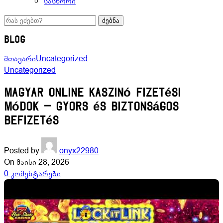
სასწორი
ძებნა
Blog
მთავარი
Uncategorized
Uncategorized
Magyar online kaszinó fizetési
módok – gyors és biztonságos
befizetés
Posted by
onyx22980
On მაისი 28, 2026
0
კომენტარები