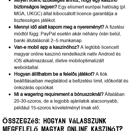
Milyen licenc szükséges ahhoz, hogy egy kaszinó
biztonságos legyen?
Egy elismert európai hatóság (pl.
MGA, UKGC) által kibocsátott licence garantálja a
tisztességes játékot.
Mennyi idő alatt kapom meg a nyereményt?
A fizetési
módtól függ: PayPal esetén akár néhány órán belül,
banki átutalásnál 2–5 munkanap.
Van-e mobil app a kaszinóhoz?
A legtöbb licencelt
magyar online kaszinó rendelkezik natív Android és
iOS alkalmazással, illetve mobiloptimalizált
weboldallal.
Hogyan állíthatom be a felelős játékot?
A fiók
beállításaiban megtalálod a befizetési limit, időkorlát és
önkizárás opciókat.
Mi a wagering requirement a bónuszoknál?
Általában
20‑30‑szoros, de a legjobb ajánlatok alacsonyabb,
például 15‑szoros követelményt írnak elő.
Összegzés: Hogyan válasszunk
megfelelő magyar online kaszinót?