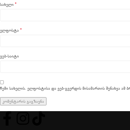
*
სახელი
*
ელფოსტა
ვებ-საიტი
ჩემი სახელის. ელფოსტისა და ვებ-გვერდის მისამართის შენახვა ამ 