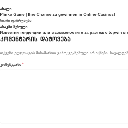
ახალი
Plinko Game | Ihre Chance zu gewinnen in Online-Casinos!
სიაში დაბრუნება
ასაკში შესული
Известни тенденции или възможностите за растеж с topwin в
კომენტარის დატოვება
თქვენი ელფოსტის მისამართი გამოქვეყნებული არ იქნება.
სავალდებ
*
კომენტარი