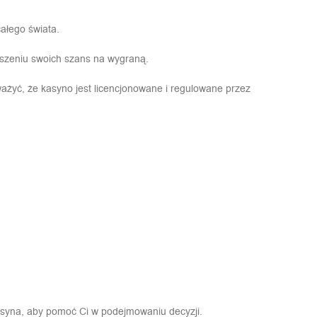
całego świata.
ększeniu swoich szans na wygraną.
ażyć, że kasyno jest licencjonowane i regulowane przez
asyna, aby pomoć Ci w podejmowaniu decyzji.