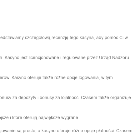
zedstawiamy szczegółową recenzję tego kasyna, aby pomóc Ci w
ych. Kasyno jest licencjonowane i regulowane przez Urząd Nadzoru
erów. Kasyno oferuje także różne opcje logowania, w tym
bonusy za depozyty i bonusy za lojalność. Czasem także organizuje
sze i które oferują największe wygrane.
ogowanie są proste, a kasyno oferuje różne opcje płatności. Czasem