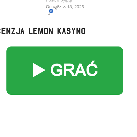
Posted by
On ივნისი 15, 2026
0
cenzja Lemon Kasyno
▶️ GRAĆ