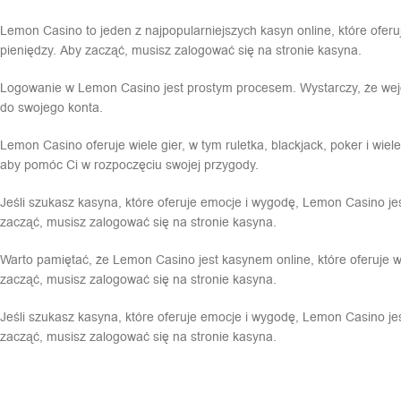
Lemon Casino to jeden z najpopularniejszych kasyn online, które ofer
pieniędzy. Aby zacząć, musisz zalogować się na stronie kasyna.
Logowanie w Lemon Casino jest prostym procesem. Wystarczy, że wejdz
do swojego konta.
Lemon Casino oferuje wiele gier, w tym ruletka, blackjack, poker i w
aby pomóc Ci w rozpoczęciu swojej przygody.
Jeśli szukasz kasyna, które oferuje emocje i wygodę, Lemon Casino j
zacząć, musisz zalogować się na stronie kasyna.
Warto pamiętać, że Lemon Casino jest kasynem online, które oferuje w
zacząć, musisz zalogować się na stronie kasyna.
Jeśli szukasz kasyna, które oferuje emocje i wygodę, Lemon Casino j
zacząć, musisz zalogować się na stronie kasyna.