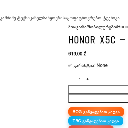
კა
მძიმე ტექნიკა
ხელსაწყოები
საყოფაცხოვრებო ტექნიკა
მთავარი
მობილურები
Hono
Honor X5C –
619,00
₾
✅ გარანტია: None
BOG ᲒᲐᲜᲕᲐᲓᲔᲑᲘᲗ ᲧᲘᲓᲕᲐ
TBC ᲒᲐᲜᲕᲐᲓᲔᲑᲘᲗ ᲧᲘᲓᲕᲐ