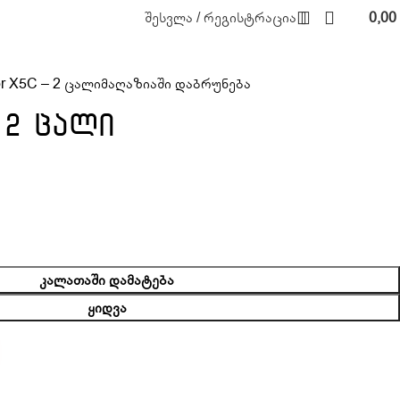
შესვლა / რეგისტრაცია
0,00
r X5C – 2 ცალი
მაღაზიაში დაბრუნება
 2 ცალი
ᲙᲐᲚᲐᲗᲐᲨᲘ ᲓᲐᲛᲐᲢᲔᲑᲐ
ᲧᲘᲓᲕᲐ