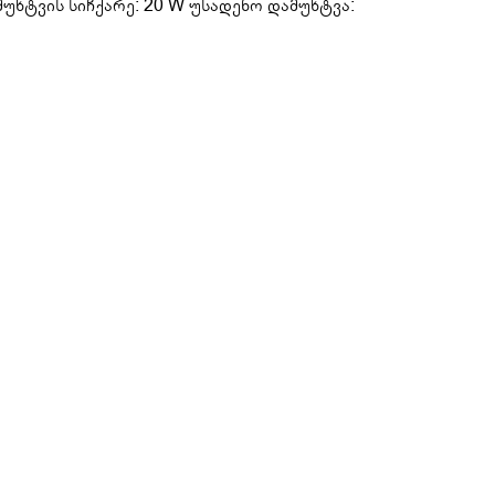
ამუხტვის სიჩქარე: 20 W უსადენო დამუხტვა: